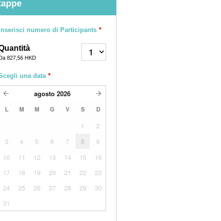
tappe
Inserisci numero di Participants
*
Quantità
Da
827,56 HKD
Scegli una data
*
agosto
2026
L
M
M
G
V
S
D
1
2
3
4
5
6
7
8
9
10
11
12
13
14
15
16
17
18
19
20
21
22
23
24
25
26
27
28
29
30
31