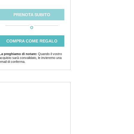
PRENOTA SUBITO
O
COMPRA COME REGALO
La preghiamo di notare:
Quando il vostro
acquisto sarà convalidato, le invieremo una
email di conferma.