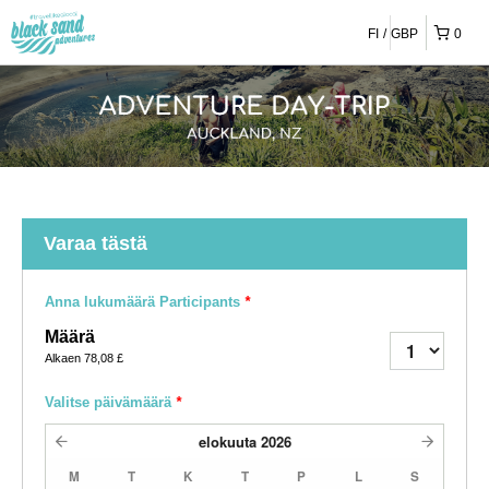
FI
GBP
0
Varaa tästä
Anna lukumäärä Participants
*
Määrä
Alkaen
78,08 £
Valitse päivämäärä
*
elokuuta
2026
M
T
K
T
P
L
S