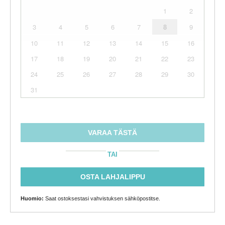
1
2
3
4
5
6
7
8
9
10
11
12
13
14
15
16
17
18
19
20
21
22
23
24
25
26
27
28
29
30
31
VARAA TÄSTÄ
TAI
OSTA LAHJALIPPU
Huomio:
Saat ostoksestasi vahvistuksen sähköpostitse.